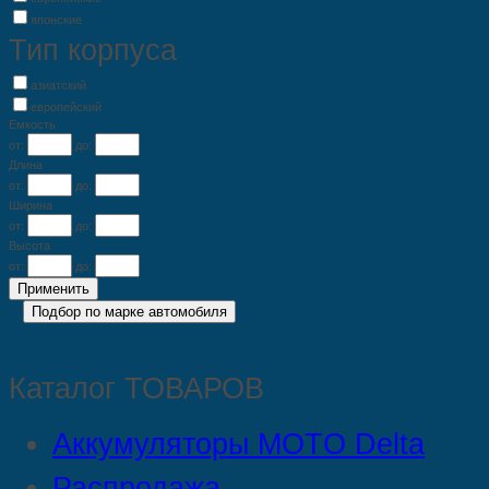
японские
Тип корпуса
азиатский
европейский
Емкость
от:
до:
Длина
от:
до:
Ширина
от:
до:
Высота
от:
до:
Каталог ТОВАРОВ
Аккумуляторы MOTO Delta
Распродажа