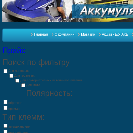
Главная
О компании
Магазин
Акции - Б/У АКБ
Прайс
Поиск по фильтру
Для легковых
Для грузовых
Для альтернативных источников питания
Для мото
Полярность:
обратная
прямая
Тип клемм:
американские
европейские