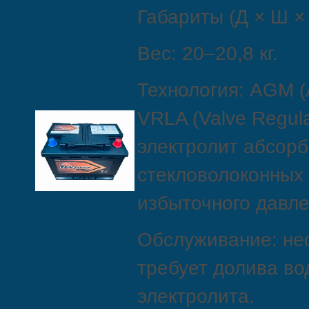
Габариты (Д × Ш × 
Вес: 20–20,8 кг.
Технология: AGM (
VRLA (Valve Regul
электролит абсорб
стекловолоконных 
избыточного давле
Обслуживание: н
требует долива во
электролита.