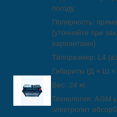
погоду.
Полярность: пряма
(уточняйте при за
вариантами).
Типоразмер: L4 (аз
Габариты (Д × Ш × 
Вес: 24 кг.
Технология: AGM (
электролит абсорб