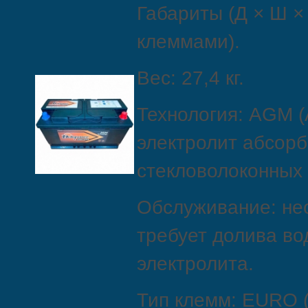
Габариты (Д × Ш × 
клеммами).
Вес: 27,4 кг.
Технология: AGM (
электролит абсорб
стекловолоконных 
Обслуживание: н
требует долива во
электролита.
Тип клемм: EURO (