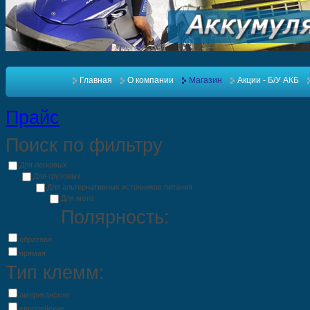
Главная
О компании
Магазин
Акции - Б/У АКБ
Прайс
Поиск по фильтру
Для легковых
Для грузовых
Для альтернативных источников питания
Для мото
Полярность:
обратная
прямая
Тип клемм:
американские
европейские