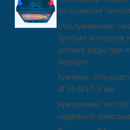
кальциевая технол
Обслуживание: н
требует контроля 
долива воды при 
зарядки.
Клеммы: стандартн
Ø 19,5/17,9 мм.
Крепление: тип B0
надёжной фиксаци