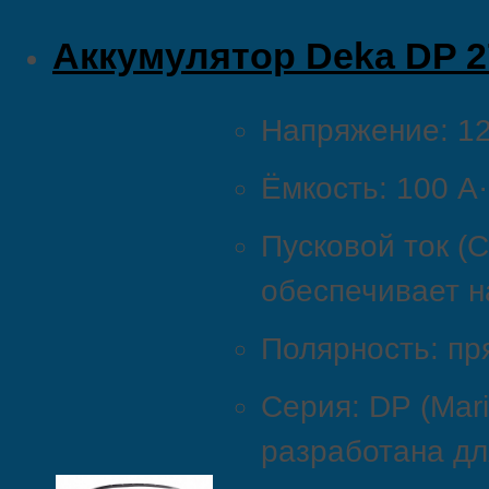
Аккумулятор Deka DP 2
Напряжение:
1
Ёмкость:
100
А·
Пусковой
ток
(C
обеспечивает
н
Полярность:
пр
Серия:
DP
(Mar
разработана
дл