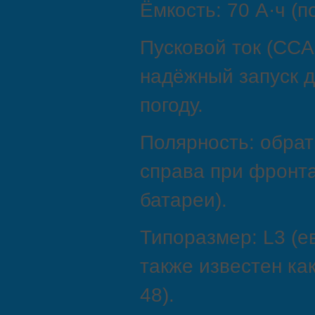
Ёмкость: 70 А·ч (п
Пусковой ток (CCA
надёжный запуск д
погоду.
Полярность: обрат
справа при фронт
батареи).
Типоразмер: L3 (е
также известен ка
48).