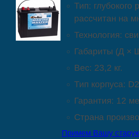
Тип:
глубокого
р
рассчитан
на
мн
Технология:
сви
Габариты
(Д
× 
Вес:
23,2
кг.
Тип
корпуса:
D2
Гарантия:
12
ме
Страна
произво
Примем Вашу старую 