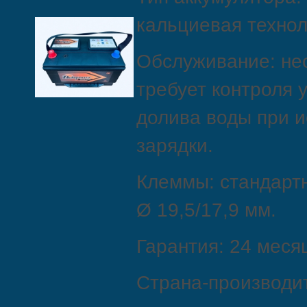
кальциевая технол
Обслуживание: н
требует контроля 
долива воды при 
зарядки.
Клеммы: стандартн
Ø 19,5/17,9 мм.
Гарантия: 24 меся
Страна‑производит