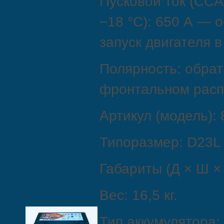
Пусковой ток (CCA
−18 °C): 650 А — 
запуск двигателя в
Полярность: обратн
фронтальном расп
Артикул (модель):
Типоразмер: D23L 
Габариты (Д × Ш × 
Вес: 16,5 кг.
Тип аккумулятора: