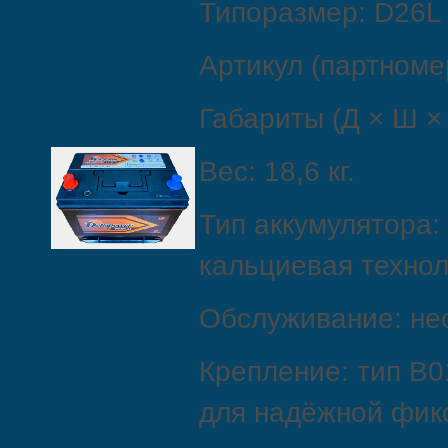
Типоразмер: D26L 
Артикул (партноме
Габариты (Д × Ш × 
Вес: 18,6 кг.
Тип аккумулятора:
кальциевая технол
Обслуживание: не
Крепление: тип B0
для надёжной фик