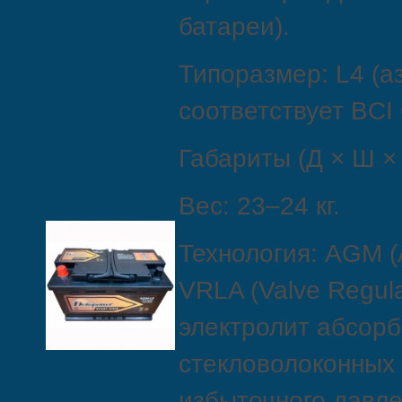
батареи).
Типоразмер: L4 (а
соответствует BCI
Габариты (Д × Ш × 
Вес: 23–24 кг.
Технология: AGM (
VRLA (Valve Regul
электролит абсорб
стекловолоконных 
избыточного давле