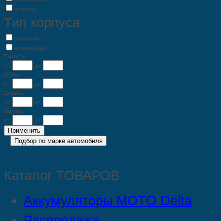
японские
Тип корпуса
азиатский
европейский
Емкость
от:
до:
Длина
от:
до:
Ширина
от:
до:
Высота
от:
до:
Каталог ТОВАРОВ
Аккумуляторы MOTO Delta
Распродажа