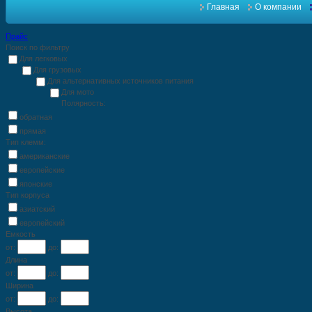
Главная
О компании
Прайс
Поиск по фильтру
Для легковых
Для грузовых
Для альтернативных источников питания
Для мото
Полярность:
обратная
прямая
Тип клемм:
американские
европейские
японские
Тип корпуса
азиатский
европейский
Емкость
от:
до:
Длина
от:
до:
Ширина
от:
до:
Высота