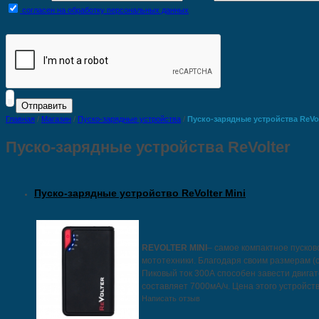
согласен на обработку персональных данных
Главная
/
Магазин
/
Пуско-зарядные устройства
/
Пуско-зарядные устройства ReVol
Пуско-зарядные устройства ReVolter
Пуско-зарядные устройство ReVolter Mini
REVOLTER MINI
– самое компактное пуско
мототехники. Благодаря своим размерам (с
Пиковый ток 300А способен завести двигат
составляет 7000мА/ч. Цена этого устройст
Написать отзыв