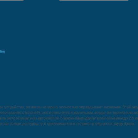
ter
вое устройство, размеры которого полностью оправдывают название. Этой м
опоставимо с Iphone8), оно поместится в маленьком кофре мотоцикла или кв
ель мототехники или автомобиля c бензиновым двигателем объемом до 2,5 лит
ва настолько доступна, что приближается к стоимости обычного пауэр банка.