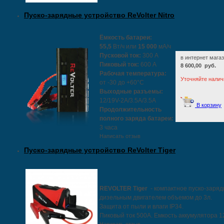
Пуско-зарядные устройство ReVolter Nitro
Ёмкость батареи:
55
,
5
Вт/ч или
1
5
000
мА/ч
Пусковой ток:
300 А
в интернет магаз
Пиковый ток:
600 А
8 600,00 руб.
Рабочая температура:
Уточняйте налич
от -30 до +60°С
Выходные разъемы:
12/19V-2A/3.5A/3.5A
В корзину
Продолжительность
полного заряда батареи:
3 часа
Написать отзыв
Пуско-зарядные устройство ReVolter Tiger
REVOLTER Tiger
- компактное пуско-заря
дизельным двигателем объемом до 3л.
Защита от пыли и влаги IP34.
Пиковый ток 500А. Емкость аккумулятора 1