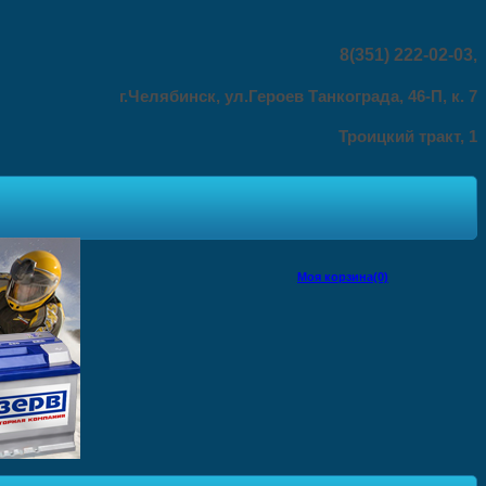
8(351) 222-02-03
,
г.Челябинск, ул.Героев Танкограда, 46-П, к. 7
Троицкий тракт, 1
Моя корзина(0)