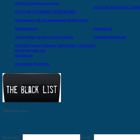
Aurinko Солнечные модули
DELTA SM МОНОКРИСТАЛЛ
DELTA SM ПОЛИКРИСТАЛЛИЧЕСКИЕ
Экипировка для экстремальных видов спорта
Подшлемники
Термобелье
Аксессуары для мото и спецтехники
Багажная продукция
Комплектующие (клеммы, перемычки, электролит)
Аккумуляторы ТАЗ
Автомасла
Автомасла Роснефть
Обратная связь
*
*
Ваше имя:
E-mail: