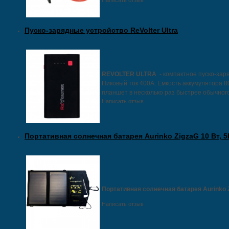
Написать отзыв
Пуско-зарядные устройство ReVolter Ultra
REVOLTER ULTRA
- компактное пуско-зар
Пиковый ток 400А. Емкость аккумулятора 
планшет в несколько раз быстрее обычног
Написать отзыв
Портативная солнечная батарея Aurinko ZigzaG 10 Вт, 5
Портативная солнечная батарея Aurinko 
Написать отзыв