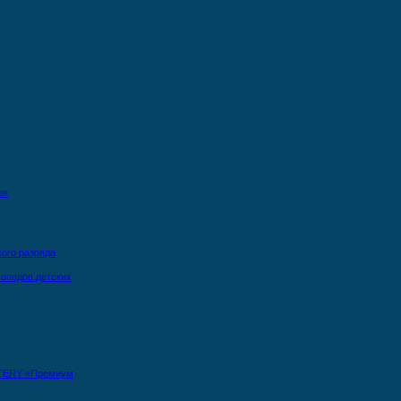
о»
кого разряда
опедов,детских
TERY «Премиум