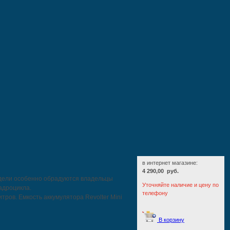
в интернет магазине:
4 290,00 руб.
одели особенно обрадуются владельцы
Уточняйте наличие и цену по
адроцикла.
телефону
ров. Емкость аккумулятора Revolter Mini
В корзину