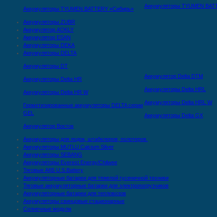
Аккумуляторы TYUMEN BAT
Аккумуляторы TYUMEN BATTERY «Сибирь»
Аккумуляторы ZUBR
Аккумулятор AOKLY
Аккумулятор ESAN
Аккумуляторы DEKA
Аккумуляторы DELTA
Аккумуляторы DT
Аккумулятор Delta DTМ
Аккумуляторы Delta HR
Аккумуляторы Delta HRL
Аккумуляторы Delta HR W
Аккумуляторы Delta HRL W
Герметизированные аккумуляторы DELTA серии
GEL
Аккумуляторы Delta GX
Аккумулятор Восток
Аккумуляторы для лодок, штабелеров, полотеров.
Аккумуляторы MUTLU Calcium Silver
Аккумуляторы SEBANG
Аккумуляторы Everest Energy/Chilwee
Тяговые АКБ U.S.Battery
Аккумуляторные батареи для тяжелой гусеничной техники
Тяговые аккумуляторные батареи для электропогрузчиков
Аккумуляторные батареи для тепловозов
Аккумуляторы свинцовые стационарные
Солнечные модули