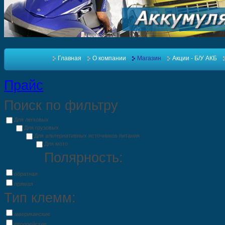
Главная
О компании
Магазин
Акции - Б/У АКБ
Прайс
Поиск по фильтру
Для легковых
Для грузовых
Для альтернативных источников питания
Для мото
Полярность:
обратная
прямая
Тип клемм:
американские
европейские