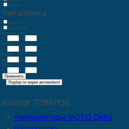
японские
Тип корпуса
азиатский
европейский
Емкость
от:
до:
Длина
от:
до:
Ширина
от:
до:
Высота
от:
до:
Каталог ТОВАРОВ
Аккумуляторы MOTO Delta
Распродажа