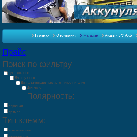
Главная
О компании
Магазин
Акции - Б/У АКБ
Прайс
Поиск по фильтру
Для легковых
Для грузовых
Для альтернативных источников питания
Для мото
Полярность:
обратная
прямая
Тип клемм:
американские
европейские