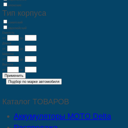
японские
Тип корпуса
азиатский
европейский
Емкость
от:
до:
Длина
от:
до:
Ширина
от:
до:
Высота
от:
до:
Каталог ТОВАРОВ
Аккумуляторы MOTO Delta
Распродажа