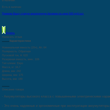
В наличии:
Есть в наличии
Примем Вашу старую аналогичную батарею по цене 500 руб./шт.
Купить
Написать отзыв
Характеристики
Номинальная
емкость
(20ч),
Ah:
64
Полярность:
Обратная
Пусковой
ток,
А:
620
Резервная
емкость,
мин.:
106
Тип
клемм:
Евро
Масса,
кг:
16,7
Длина,
мм:
242
Ширина,
мм:
175
Высота,
мм:
190
Описание товара
- Аккумуляторы высокого класса с повышенными электрическими хара
- Это очень надежные и эргономичные при эксплуатации аккумуляторы