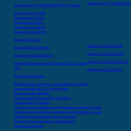
Аккумуляторы TYUMEN BAT
Аккумуляторы TYUMEN BATTERY «Сибирь»
Аккумуляторы ZUBR
Аккумулятор AOKLY
Аккумулятор ESAN
Аккумуляторы DEKA
Аккумуляторы DELTA
Аккумуляторы DT
Аккумулятор Delta DTМ
Аккумуляторы Delta HR
Аккумуляторы Delta HRL
Аккумуляторы Delta HR W
Аккумуляторы Delta HRL W
Герметизированные аккумуляторы DELTA серии
GEL
Аккумуляторы Delta GX
Аккумулятор Восток
Аккумуляторы для лодок, штабелеров, полотеров.
Аккумуляторы MUTLU Calcium Silver
Аккумуляторы SEBANG
Аккумуляторы Everest Energy/Chilwee
Тяговые АКБ U.S.Battery
Аккумуляторные батареи для тяжелой гусеничной техники
Тяговые аккумуляторные батареи для электропогрузчиков
Аккумуляторные батареи для тепловозов
Аккумуляторы свинцовые стационарные
Солнечные модули