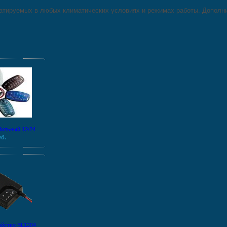
уатируемых в любых климатических условиях и режимах работы. Дополни
бильный 12/24
уб.
ойство BL1204