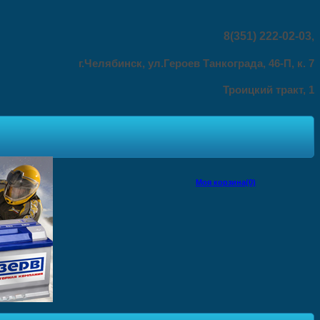
8(351) 222-02-03
,
г.Челябинск, ул.Героев Танкограда, 46-П, к. 7
Троицкий тракт, 1
Моя корзина(0)