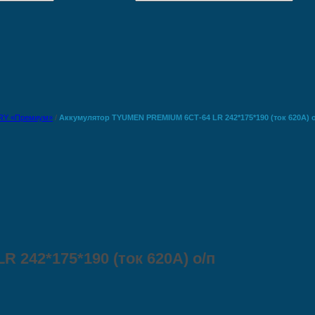
RY «Премиум»
/
Аккумулятор TYUMEN PREMIUM 6СТ-64 LR 242*175*190 (ток 620А) 
242*175*190 (ток 620А) о/п