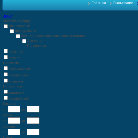
Главная
О компании
Прайс
Поиск по фильтру
Для легковых
Для грузовых
Для альтернативных источников питания
Для мото
Полярность:
обратная
прямая
Тип клемм:
американские
европейские
японские
Тип корпуса
азиатский
европейский
Емкость
от:
до:
Длина
от:
до:
Ширина
от:
до:
Высота