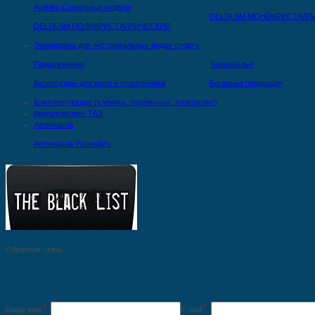
Aurinko Солнечные модули
DELTA SM МОНОКРИСТАЛЛ
DELTA SM ПОЛИКРИСТАЛЛИЧЕСКИЕ
Экипировка для экстремальных видов спорта
Подшлемники
Термобелье
Аксессуары для мото и спецтехники
Багажная продукция
Комплектующие (клеммы, перемычки, электролит)
Аккумуляторы ТАЗ
Автомасла
Автомасла Роснефть
Обратная связь
*
*
Ваше имя:
E-mail: