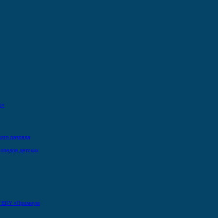
о»
кого разряда
опедов,детских
TERY «Премиум