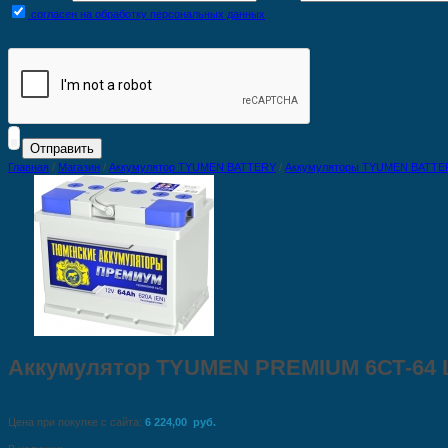
согласен на обработку персональных данных
Главная
/
Магазин
/
Аккумулятор TYUMEN BATTERY
/
Аккумуляторы TYUMEN BATTE
Аккумулятор TYUMEN PREMIUM 6СТ-64 LR 
Цена при покупке с сайта:
6 224,00 руб.