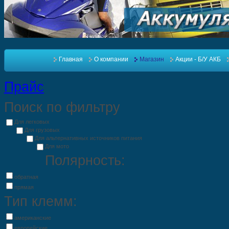
Главная
О компании
Магазин
Акции - Б/У АКБ
Прайс
Поиск по фильтру
Для легковых
Для грузовых
Для альтернативных источников питания
Для мото
Полярность:
обратная
прямая
Тип клемм:
американские
европейские