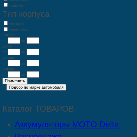
японские
Тип корпуса
азиатский
европейский
Емкость
от:
до:
Длина
от:
до:
Ширина
от:
до:
Высота
от:
до:
Каталог ТОВАРОВ
Аккумуляторы MOTO Delta
Распродажа