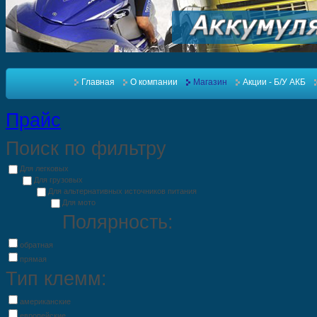
Главная
О компании
Магазин
Акции - Б/У АКБ
Прайс
Поиск по фильтру
Для легковых
Для грузовых
Для альтернативных источников питания
Для мото
Полярность:
обратная
прямая
Тип клемм:
американские
европейские