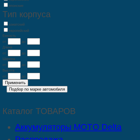
японские
Тип корпуса
азиатский
европейский
Емкость
от:
до:
Длина
от:
до:
Ширина
от:
до:
Высота
от:
до:
Каталог ТОВАРОВ
Аккумуляторы MOTO Delta
Распродажа