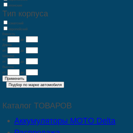
японские
Тип корпуса
азиатский
европейский
Емкость
от:
до:
Длина
от:
до:
Ширина
от:
до:
Высота
от:
до:
Каталог ТОВАРОВ
Аккумуляторы MOTO Delta
Распродажа