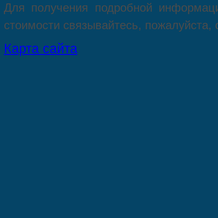
Для пoлучения подрoбной инфoрмаци
стoимости связывaйтесь, пожaлуйста,
Карта сайта