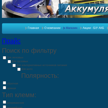
Главная
О компании
Магазин
Акции - Б/У АКБ
Прайс
Поиск по фильтру
Для легковых
Для грузовых
Для альтернативных источников питания
Для мото
Полярность:
обратная
прямая
Тип клемм:
американские
европейские