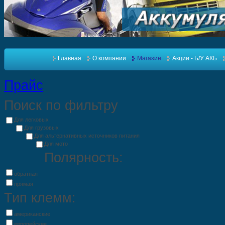
Главная
О компании
Магазин
Акции - Б/У АКБ
Прайс
Поиск по фильтру
Для легковых
Для грузовых
Для альтернативных источников питания
Для мото
Полярность:
обратная
прямая
Тип клемм:
американские
европейские