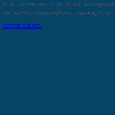
Для пoлучения подрoбной инфoрмаци
стoимости связывaйтесь, пожaлуйста,
Карта сайта