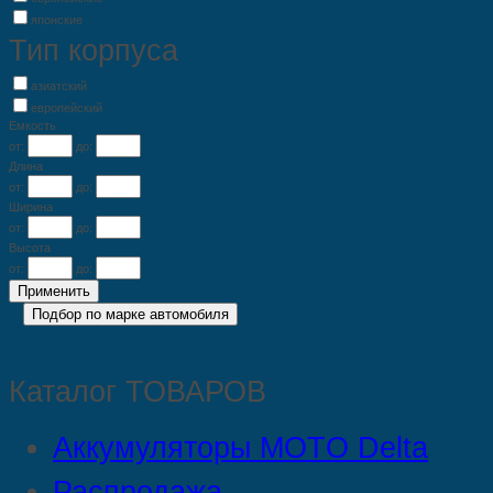
японские
Тип корпуса
азиатский
европейский
Емкость
от:
до:
Длина
от:
до:
Ширина
от:
до:
Высота
от:
до:
Каталог ТОВАРОВ
Аккумуляторы MOTO Delta
Распродажа