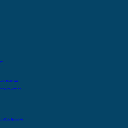
о»
кого разряда
опедов,детских
TERY «Премиум