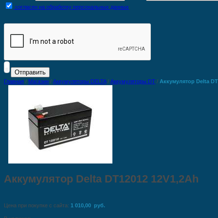
согласен на обработку персональных данных
Главная
/
Магазин
/
Аккумуляторы DELTA
/
Аккумуляторы DT
/
Аккумулятор Delta DT
Аккумулятор Delta DT12012 12V1,2Ah
Цена при покупке с сайта:
1 010,00 руб.