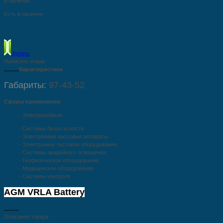
В наличии:
Есть в наличии
Купить
Написать отзыв
Характеристики
Габариты:
97-43-52
Сферы применения:
- Электромобили
-
Системы безоп
асности
- Электронные кассовые аппараты
- Электронное тестовое оборудование
- Системы аварийного освещения
- Геофизическое оборудование
- Медицинское оборудование
- Системы контроля
AGM VRLA Battery
Описание товара