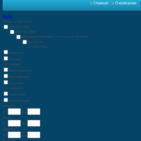
Главная
О компании
Прайс
Поиск по фильтру
Для легковых
Для грузовых
Для альтернативных источников питания
Для мото
Полярность:
обратная
прямая
Тип клемм:
американские
европейские
японские
Тип корпуса
азиатский
европейский
Емкость
от:
до:
Длина
от:
до:
Ширина
от:
до:
Высота