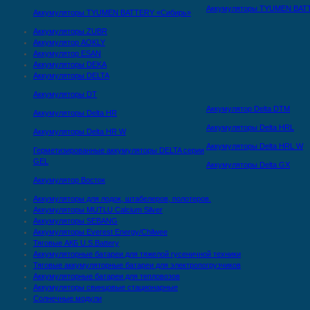
Аккумуляторы TYUMEN BAT
Аккумуляторы TYUMEN BATTERY «Сибирь»
Аккумуляторы ZUBR
Аккумулятор AOKLY
Аккумулятор ESAN
Аккумуляторы DEKA
Аккумуляторы DELTA
Аккумуляторы DT
Аккумулятор Delta DTМ
Аккумуляторы Delta HR
Аккумуляторы Delta HRL
Аккумуляторы Delta HR W
Аккумуляторы Delta HRL W
Герметизированные аккумуляторы DELTA серии
GEL
Аккумуляторы Delta GX
Аккумулятор Восток
Аккумуляторы для лодок, штабелеров, полотеров.
Аккумуляторы MUTLU Calcium Silver
Аккумуляторы SEBANG
Аккумуляторы Everest Energy/Chilwee
Тяговые АКБ U.S.Battery
Аккумуляторные батареи для тяжелой гусеничной техники
Тяговые аккумуляторные батареи для электропогрузчиков
Аккумуляторные батареи для тепловозов
Аккумуляторы свинцовые стационарные
Солнечные модули