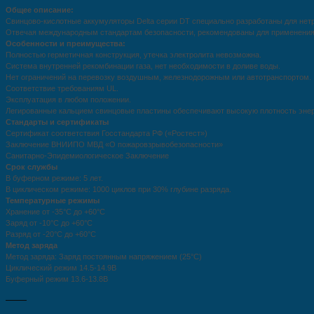
Общее описание:
Свинцово-кислотные аккумуляторы Delta серии DT специально разработаны для нет
Отвечая международным стандартам безопасности, рекомендованы для применения 
Особенности и преимущества:
Полностью герметичная конструкция, утечка электролита невозможна.
Система внутренней рекомбинации газа, нет необходимости в доливе воды.
Нет ограничений на перевозку воздушным, железнодорожным или автотранспортом.
Соответствие требованиям UL.
Эксплуатация в любом положении.
Легированные кальцием свинцовые пластины обеспечивают высокую плотность энер
Стандарты и сертификаты
Сертификат соответствия Госстандарта РФ («Ростест»)
Заключение ВНИИПО МВД «О пожаровзрывобезопасности»
Санитарно-Эпидемиологическое Заключение
Срок службы
В буферном режиме: 5 лет.
В циклическом режиме: 1000 циклов при 30% глубине разряда.
Температурные режимы
Хранение от -35°С до +60°С
Заряд от -10°С до +60°С
Разряд от -20°С до +60°С
Метод заряда
Метод заряда: Заряд постоянным напряжением (25°C)
Циклический режим 14.5-14.9В
Буферный режим 13.6-13.8В