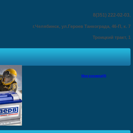
8(351) 222-02-03
,
г.Челябинск, ул.Героев Танкограда, 46-П, к. 7
Троицкий тракт, 1
Моя корзина(0)