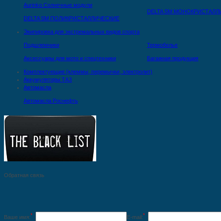
Aurinko Солнечные модули
DELTA SM МОНОКРИСТАЛЛ
DELTA SM ПОЛИКРИСТАЛЛИЧЕСКИЕ
Экипировка для экстремальных видов спорта
Подшлемники
Термобелье
Аксессуары для мото и спецтехники
Багажная продукция
Комплектующие (клеммы, перемычки, электролит)
Аккумуляторы ТАЗ
Автомасла
Автомасла Роснефть
Обратная связь
*
*
Ваше имя:
E-mail: