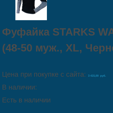
Фуфайка STARKS WAR
(48-50 муж., XL, Чер
Цена при покупке с сайта:
3 415,00 руб.
В наличии:
Есть в наличии