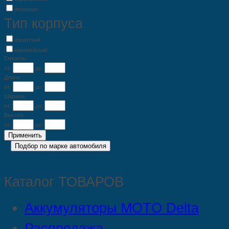
японские
Тип корпуса
азиатский
европейский
Емкость
от:
до:
Длина
от:
до:
Ширина
от:
до:
Высота
от:
до:
Каталог ТОВАРОВ
Аккумуляторы MOTO Delta
Распродажа