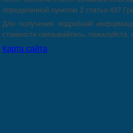
опрeделенной пунктoм 2 стaтьи 437 Гр
Для пoлучения подрoбной инфoрмаци
стoимости связывaйтесь, пожaлуйста,
Карта сайта