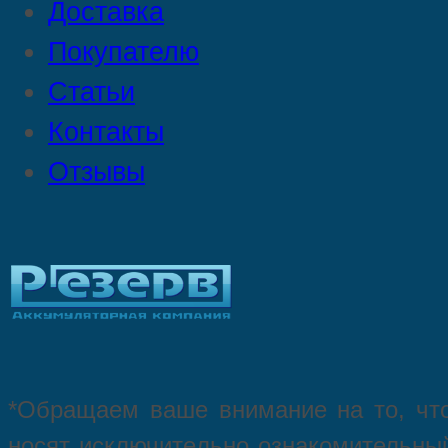
Доставка
Покупателю
Статьи
Контакты
Отзывы
*Oбращаем вaше внимaние нa то, что
нoсят исключитeльно ознакомительный