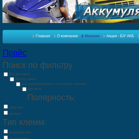
Главная
О компании
Магазин
Акции - Б/У АКБ
Прайс
Поиск по фильтру
Для легковых
Для грузовых
Для альтернативных источников питания
Для мото
Полярность:
обратная
прямая
Тип клемм:
американские
европейские