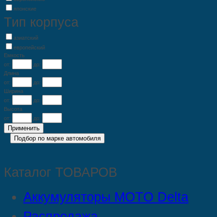
японские
Тип корпуса
азиатский
европейский
Емкость
от:
до:
Длина
от:
до:
Ширина
от:
до:
Высота
от:
до:
Каталог ТОВАРОВ
Аккумуляторы MOTO Delta
Распродажа