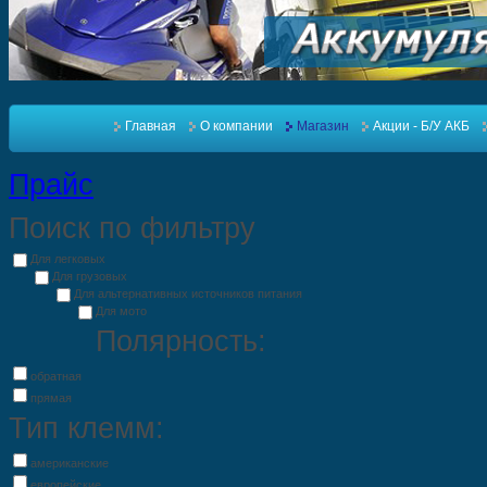
Главная
О компании
Магазин
Акции - Б/У АКБ
Прайс
Поиск по фильтру
Для легковых
Для грузовых
Для альтернативных источников питания
Для мото
Полярность:
обратная
прямая
Тип клемм:
американские
европейские