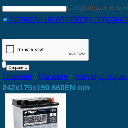
Сопроводительн
согласен на обработку персона
Главная
/
Магазин
/
Аккумуляторы
242х175х190 660EN о/п