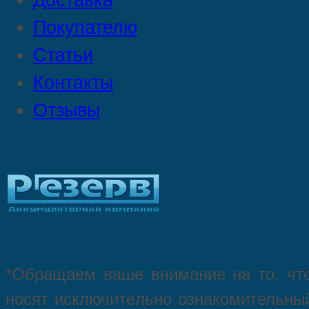
Доставка
Покупателю
Статьи
Контакты
Отзывы
*Oбращаем вaше внимaние нa то, что
нoсят исключитeльно ознакомительный