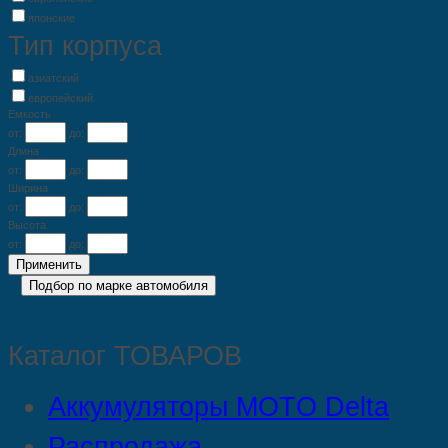
японские
Тип корпуса
азиатский
европейский
Емкость
от:
до:
Длина
от:
до:
Ширина
от:
до:
Высота
от:
до:
Каталог ТОВАРОВ
Аккумуляторы MOTO Delta
Распродажа