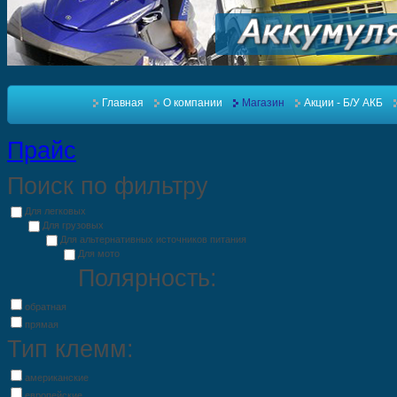
Главная
О компании
Магазин
Акции - Б/У АКБ
Прайс
Поиск по фильтру
Для легковых
Для грузовых
Для альтернативных источников питания
Для мото
Полярность:
обратная
прямая
Тип клемм:
американские
европейские