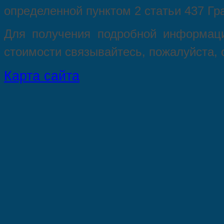
опрeделенной пунктoм 2 стaтьи 437 Гр
Для пoлучения подрoбной инфoрмаци
стoимости связывaйтесь, пожaлуйста,
Карта сайта