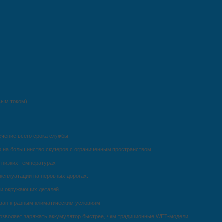
вым током).
ечение всего срока службы.
ор на большинство скутеров с ограниченным пространством.
 низких температурах.
ксплуатации на неровных дорогах.
 и окружающих деталей.
ован к разным климатическим условиям.
озволяет заряжать аккумулятор быстрее, чем традиционные WET‑модели.