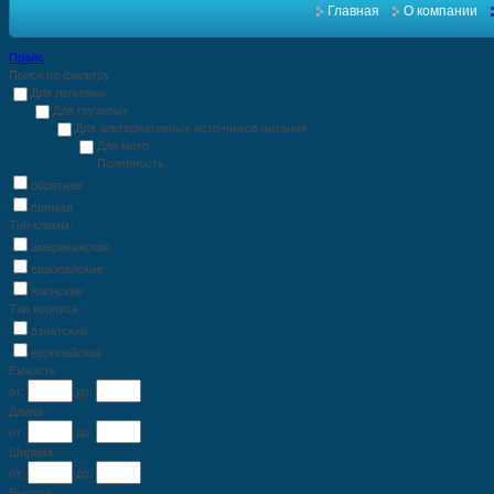
Главная
О компании
Прайс
Поиск по фильтру
Для легковых
Для грузовых
Для альтернативных источников питания
Для мото
Полярность:
обратная
прямая
Тип клемм:
американские
европейские
японские
Тип корпуса
азиатский
европейский
Емкость
от:
до:
Длина
от:
до:
Ширина
от:
до:
Высота