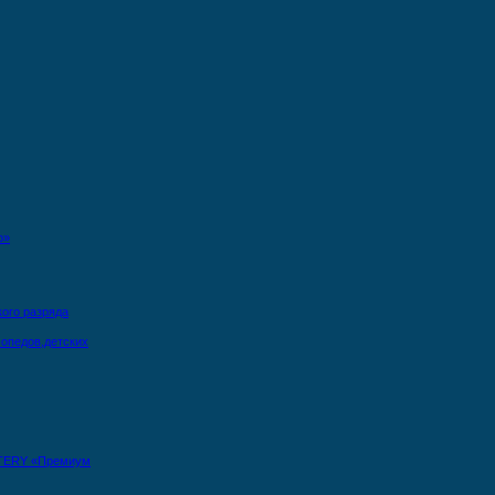
о»
кого разряда
опедов,детских
TERY «Премиум