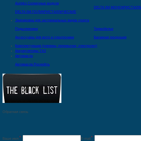
Aurinko Солнечные модули
DELTA SM МОНОКРИСТАЛЛ
DELTA SM ПОЛИКРИСТАЛЛИЧЕСКИЕ
Экипировка для экстремальных видов спорта
Подшлемники
Термобелье
Аксессуары для мото и спецтехники
Багажная продукция
Комплектующие (клеммы, перемычки, электролит)
Аккумуляторы ТАЗ
Автомасла
Автомасла Роснефть
Обратная связь
*
*
Ваше имя:
E-mail: