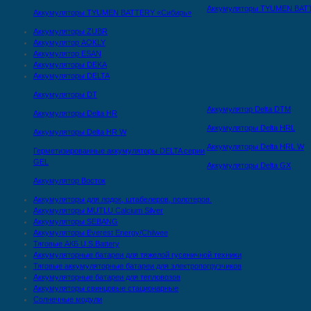
Аккумуляторы TYUMEN BAT
Аккумуляторы TYUMEN BATTERY «Сибирь»
Аккумуляторы ZUBR
Аккумулятор AOKLY
Аккумулятор ESAN
Аккумуляторы DEKA
Аккумуляторы DELTA
Аккумуляторы DT
Аккумулятор Delta DTМ
Аккумуляторы Delta HR
Аккумуляторы Delta HRL
Аккумуляторы Delta HR W
Аккумуляторы Delta HRL W
Герметизированные аккумуляторы DELTA серии
GEL
Аккумуляторы Delta GX
Аккумулятор Восток
Аккумуляторы для лодок, штабелеров, полотеров.
Аккумуляторы MUTLU Calcium Silver
Аккумуляторы SEBANG
Аккумуляторы Everest Energy/Chilwee
Тяговые АКБ U.S.Battery
Аккумуляторные батареи для тяжелой гусеничной техники
Тяговые аккумуляторные батареи для электропогрузчиков
Аккумуляторные батареи для тепловозов
Аккумуляторы свинцовые стационарные
Солнечные модули