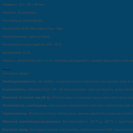
Габариты: 113 × 38 × 88 мм;
Гарантия: 15 месяцев;
Тип корпуса: европейский;
Технология: AGM (Absorbent Glass Mat);
Предназначение: для скутеров;
Ток прокрутки (пусковой ток, EN): 48 А;
Напряжение: 12 В;
Ёмкость: ориентировочно 4–5 Ач (типично для моделей с такими габаритами и пуско
Описание товара
Необслуживаемость.
Не требует контроля уровня электролита или долива воды в т
Компактность.
Габариты (113 × 38 × 88 мм) позволяют легко установить аккумулят
Высокий пусковой ток (48 А).
Обеспечивает уверенный запуск двигателя даже при
Устойчивость к вибрациям.
Конструкция выдерживает нагрузки, характерные для э
Герметичность.
Исключает утечку электролита, минимизирует риск коррозии клемм
Широкий температурный диапазон.
Эксплуатация от −40 °C до +60 °C — адаптир
Быстрый заряд.
Благодаря низкому внутреннему сопротивлению AGM‑технология п