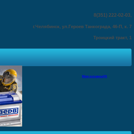
8(351) 222-02-03
,
г.Челябинск, ул.Героев Танкограда, 46-П, к. 7
Троицкий тракт, 1
Моя корзина(0)