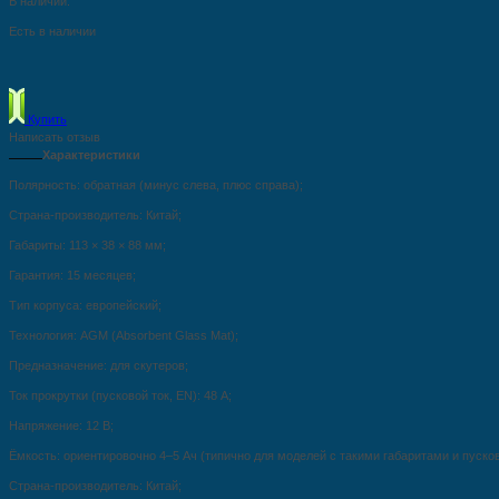
В наличии:
Есть в наличии
Купить
Написать отзыв
Характеристики
Полярность: обратная (минус слева, плюс справа);
Страна‑производитель: Китай;
Габариты: 113 × 38 × 88 мм;
Гарантия: 15 месяцев;
Тип корпуса: европейский;
Технология: AGM (Absorbent Glass Mat);
Предназначение: для скутеров;
Ток прокрутки (пусковой ток, EN): 48 А;
Напряжение: 12 В;
Ёмкость: ориентировочно 4–5 Ач (типично для моделей с такими габаритами и пуско
Страна‑производитель: Китай;