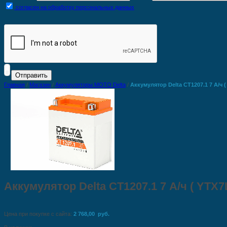
согласен на обработку персональных данных
Главная
/
Магазин
/
Аккумуляторы MOTO Delta
/
Аккумулятор Delta CT1207.1 7 А/ч (
Аккумулятор Delta CT1207.1 7 А/ч ( YTХ7L
Цена при покупке с сайта:
2 768,00 руб.