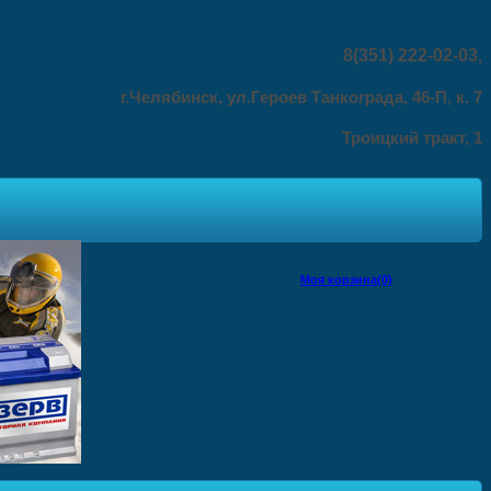
8(351) 222-02-03
,
г.Челябинск, ул.Героев Танкограда, 46-П, к. 7
Троицкий тракт, 1
Моя корзина(0)