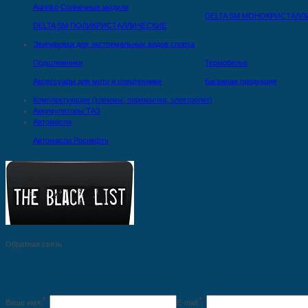
Aurinko Солнечные модули
DELTA SM МОНОКРИСТАЛЛ
DELTA SM ПОЛИКРИСТАЛЛИЧЕСКИЕ
Экипировка для экстремальных видов спорта
Подшлемники
Термобелье
Аксессуары для мото и спецтехники
Багажная продукция
Комплектующие (клеммы, перемычки, электролит)
Аккумуляторы ТАЗ
Автомасла
Автомасла Роснефть
Обратная связь
*
*
Ваше имя:
E-mail: