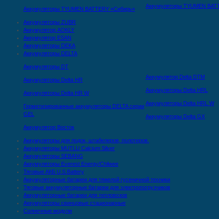
Аккумуляторы TYUMEN BAT
Аккумуляторы TYUMEN BATTERY «Сибирь»
Аккумуляторы ZUBR
Аккумулятор AOKLY
Аккумулятор ESAN
Аккумуляторы DEKA
Аккумуляторы DELTA
Аккумуляторы DT
Аккумулятор Delta DTМ
Аккумуляторы Delta HR
Аккумуляторы Delta HRL
Аккумуляторы Delta HR W
Аккумуляторы Delta HRL W
Герметизированные аккумуляторы DELTA серии
GEL
Аккумуляторы Delta GX
Аккумулятор Восток
Аккумуляторы для лодок, штабелеров, полотеров.
Аккумуляторы MUTLU Calcium Silver
Аккумуляторы SEBANG
Аккумуляторы Everest Energy/Chilwee
Тяговые АКБ U.S.Battery
Аккумуляторные батареи для тяжелой гусеничной техники
Тяговые аккумуляторные батареи для электропогрузчиков
Аккумуляторные батареи для тепловозов
Аккумуляторы свинцовые стационарные
Солнечные модули