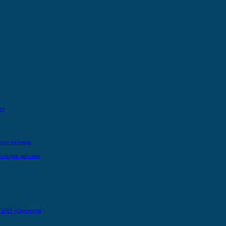
о»
кого разряда
опедов,детских
TERY «Премиум