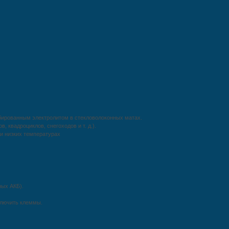
рбированным электролитом в стекловолоконных матах.
, квадроциклов, снегоходов и т. д.).
ри низких температурах
ных АКБ).
ключить клеммы.