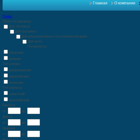
Главная
О компании
Прайс
Поиск по фильтру
Для легковых
Для грузовых
Для альтернативных источников питания
Для мото
Полярность:
обратная
прямая
Тип клемм:
американские
европейские
японские
Тип корпуса
азиатский
европейский
Емкость
от:
до:
Длина
от:
до:
Ширина
от:
до:
Высота