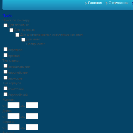
Главная
О компании
Прайс
Поиск по фильтру
Для легковых
Для грузовых
Для альтернативных источников питания
Для мото
Полярность:
обратная
прямая
Тип клемм:
американские
европейские
японские
Тип корпуса
азиатский
европейский
Емкость
от:
до:
Длина
от:
до:
Ширина
от:
до:
Высота