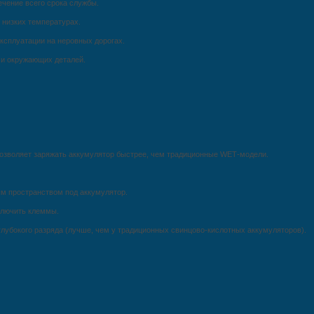
ечение всего срока службы.
 низких температурах.
ксплуатации на неровных дорогах.
 и окружающих деталей.
озволяет заряжать аккумулятор быстрее, чем традиционные WET‑модели.
м пространством под аккумулятор.
ключить клеммы.
лубокого разряда (лучше, чем у традиционных свинцово‑кислотных аккумуляторов).