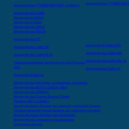
Аккумуляторы TYUMEN BAT
Аккумуляторы TYUMEN BATTERY «Сибирь»
Аккумуляторы ZUBR
Аккумулятор AOKLY
Аккумулятор ESAN
Аккумуляторы DEKA
Аккумуляторы DELTA
Аккумуляторы DT
Аккумулятор Delta DTМ
Аккумуляторы Delta HR
Аккумуляторы Delta HRL
Аккумуляторы Delta HR W
Аккумуляторы Delta HRL W
Герметизированные аккумуляторы DELTA серии
GEL
Аккумуляторы Delta GX
Аккумулятор Восток
Аккумуляторы для лодок, штабелеров, полотеров.
Аккумуляторы MUTLU Calcium Silver
Аккумуляторы SEBANG
Аккумуляторы Everest Energy/Chilwee
Тяговые АКБ U.S.Battery
Аккумуляторные батареи для тяжелой гусеничной техники
Тяговые аккумуляторные батареи для электропогрузчиков
Аккумуляторные батареи для тепловозов
Аккумуляторы свинцовые стационарные
Солнечные модули