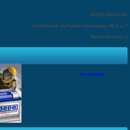
8(351) 222-02-03
,
г.Челябинск, ул.Героев Танкограда, 46-П, к. 7
Троицкий тракт, 1
Моя корзина(0)