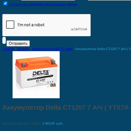
согласен на обработку персональных данных
Главная
/
Магазин
/
Аккумуляторы MOTO Delta
/
Аккумулятор Delta CT1207 7 А/ч ( Y
Аккумулятор Delta CT1207 7 А/ч ( YTХ7А-B
Цена при покупке с сайта:
2 583,00 руб.