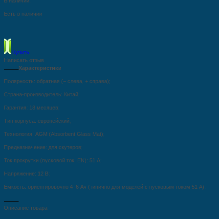
В наличии:
Есть в наличии
Купить
Написать отзыв
Характеристики
Полярность: обратная (− слева, + справа);
Страна‑производитель: Китай;
Гарантия: 18 месяцев;
Тип корпуса: европейский;
Технология: AGM (Absorbent Glass Mat);
Предназначение: для скутеров;
Ток прокрутки (пусковой ток, EN): 51 А;
Напряжение: 12 В;
Ёмкость: ориентировочно 4–6 Ач (типично для моделей с пусковым током 51 А).
Описание товара