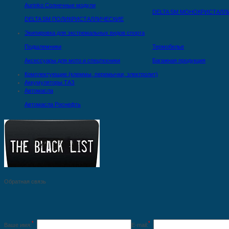
Aurinko Солнечные модули
DELTA SM МОНОКРИСТАЛЛ
DELTA SM ПОЛИКРИСТАЛЛИЧЕСКИЕ
Экипировка для экстремальных видов спорта
Подшлемники
Термобелье
Аксессуары для мото и спецтехники
Багажная продукция
Комплектующие (клеммы, перемычки, электролит)
Аккумуляторы ТАЗ
Автомасла
Автомасла Роснефть
Обратная связь
*
*
Ваше имя:
E-mail: