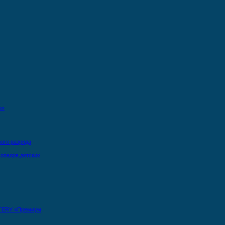
о»
кого разряда
опедов,детских
TERY «Премиум