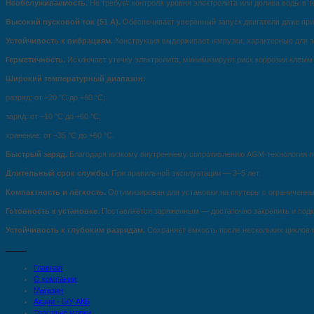
Необслуживаемость.
Не требует контроля уровня электролита или долива воды в т
Высокий пусковой ток (51 А).
Обеспечивает уверенный запуск двигателя даже при
Устойчивость к вибрациям.
Конструкция выдерживает нагрузки, характерные для э
Герметичность.
Исключает утечку электролита, минимизирует риск коррозии клемм
Широкий температурный диапазон:
разряд: от −20 °C до +60 °C;
заряд: от −10 °C до +60 °C;
хранение: от −35 °C до +60 °C.
Быстрый заряд.
Благодаря низкому внутреннему сопротивлению AGM‑технология п
Длительный срок службы.
При правильной эксплуатации — 3–5 лет.
Компактность и лёгкость.
Оптимизирован для установки на скутеры с ограниченны
Готовность к установке
. Поставляется заряженным — достаточно закрепить и под
Устойчивость к глубоким разрядам.
Сохраняет ёмкость после нескольких циклов г
Главная
О компании
Магазин
Акции - Б/У АКБ
Торговые марки