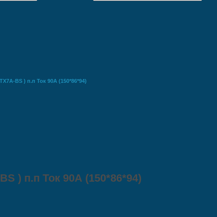
TХ7А-BS ) п.п Ток 90А (150*86*94)
S ) п.п Ток 90А (150*86*94)