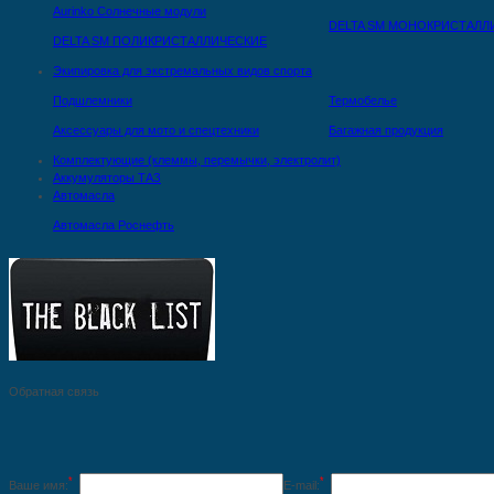
Aurinko Солнечные модули
DELTA SM МОНОКРИСТАЛЛ
DELTA SM ПОЛИКРИСТАЛЛИЧЕСКИЕ
Экипировка для экстремальных видов спорта
Подшлемники
Термобелье
Аксессуары для мото и спецтехники
Багажная продукция
Комплектующие (клеммы, перемычки, электролит)
Аккумуляторы ТАЗ
Автомасла
Автомасла Роснефть
Обратная связь
*
*
Ваше имя:
E-mail: