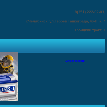
8(351) 222-02-03
,
г.Челябинск, ул.Героев Танкограда, 46-П, к. 7
Троицкий тракт, 1
Моя корзина(0)