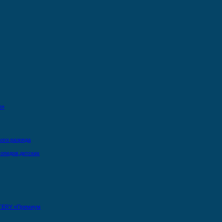
о»
кого разряда
опедов,детских
TERY «Премиум