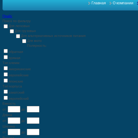
Главная
О компании
Прайс
Поиск по фильтру
Для легковых
Для грузовых
Для альтернативных источников питания
Для мото
Полярность:
обратная
прямая
Тип клемм:
американские
европейские
японские
Тип корпуса
азиатский
европейский
Емкость
от:
до:
Длина
от:
до:
Ширина
от:
до:
Высота