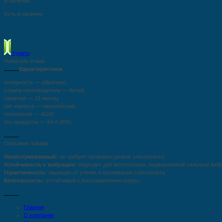
В наличии:
Есть в наличии
Купить
Написать отзыв
Характеристики
полярность — обратная;
страна-производитель — Китай;
гарантия — 21 месяц;
тип корпуса — европейский;
технология — AGM;
ток прокрутки — 54 А (EN).
Описание товара
Необслуживаемый:
не требует проверки уровня электролита.
Устойчивость к вибрации:
подходит для мототехники, подверженной сильным виб
Герметичность:
защищён от утечек и проливания электролита.
Безопасность:
устойчивый к воспламенению корпус.
Главная
О компании