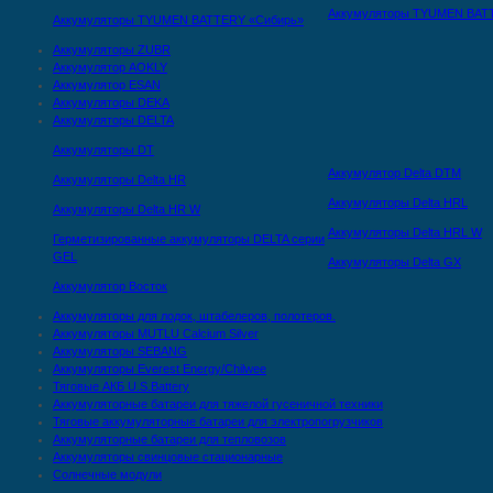
Аккумуляторы TYUMEN BAT
Аккумуляторы TYUMEN BATTERY «Сибирь»
Аккумуляторы ZUBR
Аккумулятор AOKLY
Аккумулятор ESAN
Аккумуляторы DEKA
Аккумуляторы DELTA
Аккумуляторы DT
Аккумулятор Delta DTМ
Аккумуляторы Delta HR
Аккумуляторы Delta HRL
Аккумуляторы Delta HR W
Аккумуляторы Delta HRL W
Герметизированные аккумуляторы DELTA серии
GEL
Аккумуляторы Delta GX
Аккумулятор Восток
Аккумуляторы для лодок, штабелеров, полотеров.
Аккумуляторы MUTLU Calcium Silver
Аккумуляторы SEBANG
Аккумуляторы Everest Energy/Chilwee
Тяговые АКБ U.S.Battery
Аккумуляторные батареи для тяжелой гусеничной техники
Тяговые аккумуляторные батареи для электропогрузчиков
Аккумуляторные батареи для тепловозов
Аккумуляторы свинцовые стационарные
Солнечные модули