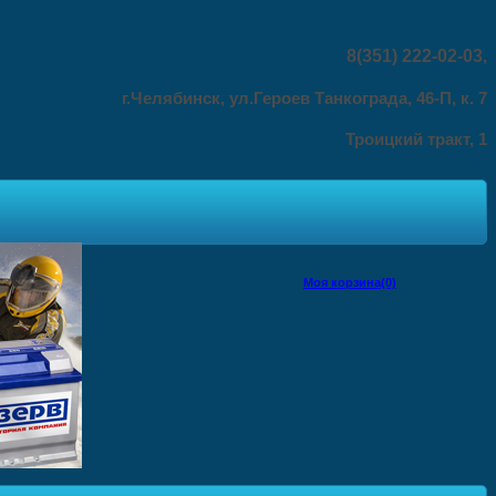
8(351) 222-02-03
,
г.Челябинск, ул.Героев Танкограда, 46-П, к. 7
Троицкий тракт, 1
Моя корзина(0)