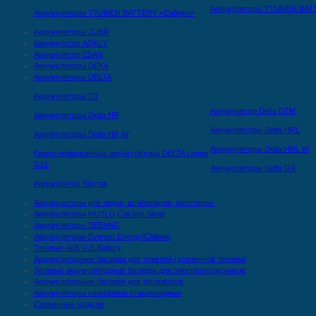
Аккумуляторы TYUMEN BAT
Аккумуляторы TYUMEN BATTERY «Сибирь»
Аккумуляторы ZUBR
Аккумулятор AOKLY
Аккумулятор ESAN
Аккумуляторы DEKA
Аккумуляторы DELTA
Аккумуляторы DT
Аккумулятор Delta DTМ
Аккумуляторы Delta HR
Аккумуляторы Delta HRL
Аккумуляторы Delta HR W
Аккумуляторы Delta HRL W
Герметизированные аккумуляторы DELTA серии
GEL
Аккумуляторы Delta GX
Аккумулятор Восток
Аккумуляторы для лодок, штабелеров, полотеров.
Аккумуляторы MUTLU Calcium Silver
Аккумуляторы SEBANG
Аккумуляторы Everest Energy/Chilwee
Тяговые АКБ U.S.Battery
Аккумуляторные батареи для тяжелой гусеничной техники
Тяговые аккумуляторные батареи для электропогрузчиков
Аккумуляторные батареи для тепловозов
Аккумуляторы свинцовые стационарные
Солнечные модули