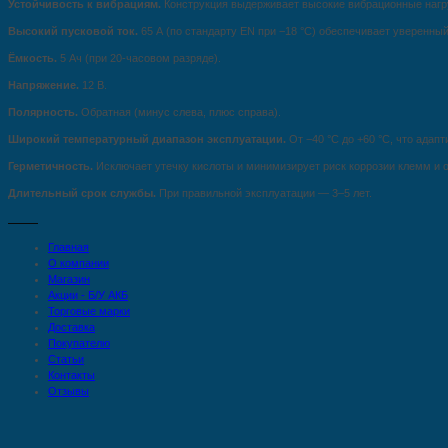
Устойчивость к вибрациям.
Конструкция выдерживает высокие вибрационные нагру
Высокий пусковой ток.
65 А (по стандарту EN при −18 °C) обеспечивает уверенный
Ёмкость.
5 Ач (при 20-часовом разряде).
Напряжение.
12 В.
Полярность.
Обратная (минус слева, плюс справа).
Широкий температурный диапазон эксплуатации.
От −40 °C до +60 °C, что адап
Герметичность.
Исключает утечку кислоты и минимизирует риск коррозии клемм и 
Длительный срок службы.
При правильной эксплуатации — 3–5 лет.
Главная
О компании
Магазин
Акции - Б/У АКБ
Торговые марки
Доставка
Покупателю
Статьи
Контакты
Отзывы