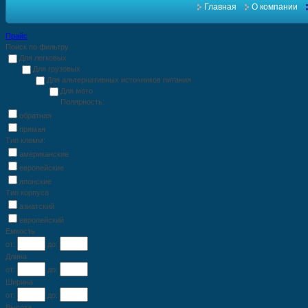
Главная
О компании
Прайс
Поиск по фильтру
Для легковых
Для грузовых
Для альтернативных источников питания
Для мото
Полярность:
обратная
прямая
Тип клемм:
американские
европейские
японские
Тип корпуса
азиатский
европейский
Емкость
от:
до:
Длина
от:
до:
Ширина
от:
до:
Высота