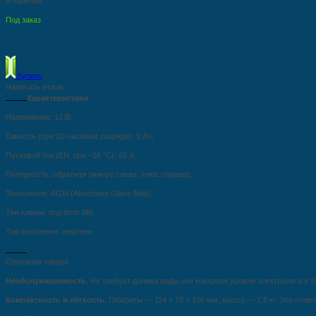
В наличии:
Под заказ
Купить
Написать отзыв
Характеристики
Напряжение: 12 В;
Ёмкость (при 20‑часовом разряде): 5 Ач;
Пусковой ток (EN, при −18 °C): 65 А;
Полярность: обратная (минус слева, плюс справа);
Технология: AGM (Absorbent Glass Mat);
Тип клемм: под болт M6;
Тип крепления: верхнее.
Описание товара
Необслуживаемость.
Не требует долива воды или контроля уровня электролита в т
Компактность и лёгкость.
Габариты — 114 × 70 × 106 мм, масса — 1,8 кг. Это поз