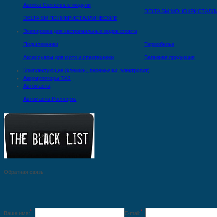
Aurinko Солнечные модули
DELTA SM МОНОКРИСТАЛЛ
DELTA SM ПОЛИКРИСТАЛЛИЧЕСКИЕ
Экипировка для экстремальных видов спорта
Подшлемники
Термобелье
Аксессуары для мото и спецтехники
Багажная продукция
Комплектующие (клеммы, перемычки, электролит)
Аккумуляторы ТАЗ
Автомасла
Автомасла Роснефть
Обратная связь
*
*
Ваше имя:
E-mail: