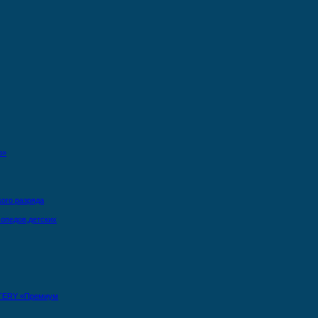
о»
кого разряда
опедов,детских
TERY «Премиум