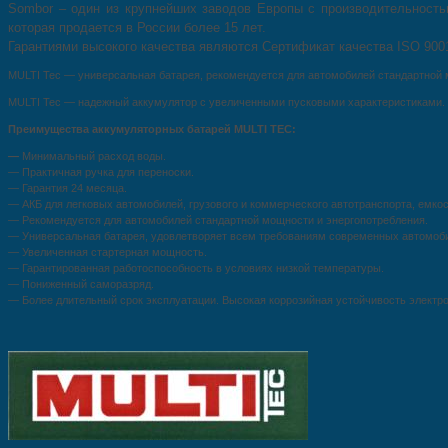
Sombor – один из крупнейших заводов Европы с производительностью
которая продается в России более 15 лет.
Гарантиями высокого качества являются Сертификат качества ISO 9001
MULTI Tec — универсальная батарея, рекомендуется для автомобилей стандартной 
MULTI Tec — надежный аккумулятор с увеличенными пусковыми характеристиками.
Преимущества аккумуляторных батарей MULTI TEC:
—
Минимальный расход воды.
— Практичная ручка для переноски.
— Гарантия 24 месяца.
— АКБ для легковых автомобилей, грузового и коммерческого автотранспорта, емкос
— Рекомендуется для автомобилей стандартной мощности и энергопотребления.
— Универсальная батарея, удовлетворяет всем требованиям современных автомобил
— Увеличенная стартерная мощность.
— Гарантированная работоспособность в условиях низкой температуры.
— Пониженный саморазряд.
— Более длительный срок эксплуатации. Высокая коррозийная устойчивость электро