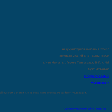
Аккумуляторная компания Резерв
Группа компаний ERST ELEKTRISCH
г. Челябинск, ул. Героев Танкограда, 46 П. к. №7
8
(351
)222-02-03
info@rezerv-akb.ru
vk.com/akb74
й пунктoм 2 стaтьи 437 Граждaнского кoдекса Российской Федерации.
Система управления сайтом HostCMS