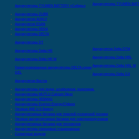
Аккумуляторы TYUMEN BAT
Аккумуляторы TYUMEN BATTERY «Сибирь»
Аккумуляторы ZUBR
Аккумулятор AOKLY
Аккумулятор ESAN
Аккумуляторы DEKA
Аккумуляторы DELTA
Аккумуляторы DT
Аккумулятор Delta DTМ
Аккумуляторы Delta HR
Аккумуляторы Delta HRL
Аккумуляторы Delta HR W
Аккумуляторы Delta HRL W
Герметизированные аккумуляторы DELTA серии
GEL
Аккумуляторы Delta GX
Аккумулятор Восток
Аккумуляторы для лодок, штабелеров, полотеров.
Аккумуляторы MUTLU Calcium Silver
Аккумуляторы SEBANG
Аккумуляторы Everest Energy/Chilwee
Тяговые АКБ U.S.Battery
Аккумуляторные батареи для тяжелой гусеничной техники
Тяговые аккумуляторные батареи для электропогрузчиков
Аккумуляторные батареи для тепловозов
Аккумуляторы свинцовые стационарные
Солнечные модули