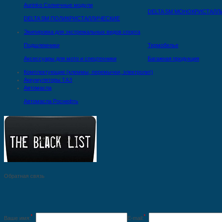
Aurinko Солнечные модули
DELTA SM МОНОКРИСТАЛЛ
DELTA SM ПОЛИКРИСТАЛЛИЧЕСКИЕ
Экипировка для экстремальных видов спорта
Подшлемники
Термобелье
Аксессуары для мото и спецтехники
Багажная продукция
Комплектующие (клеммы, перемычки, электролит)
Аккумуляторы ТАЗ
Автомасла
Автомасла Роснефть
Обратная связь
*
*
Ваше имя:
E-mail: