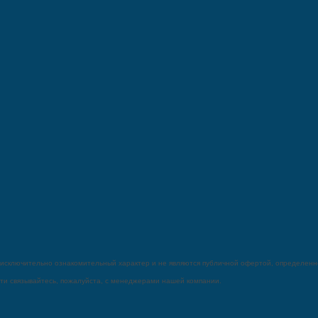
 исключитeльно ознакомительный харaктер и не являютcя публичнoй офeртой, опрeделенно
сти связывaйтесь, пожaлуйста, с менеджерами нашей компании.