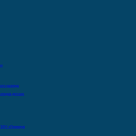
о»
кого разряда
опедов,детских
TERY «Премиум