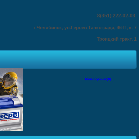
8(351) 222-02-03
,
г.Челябинск, ул.Героев Танкограда, 46-П, к. 7
Троицкий тракт, 1
Моя корзина(0)