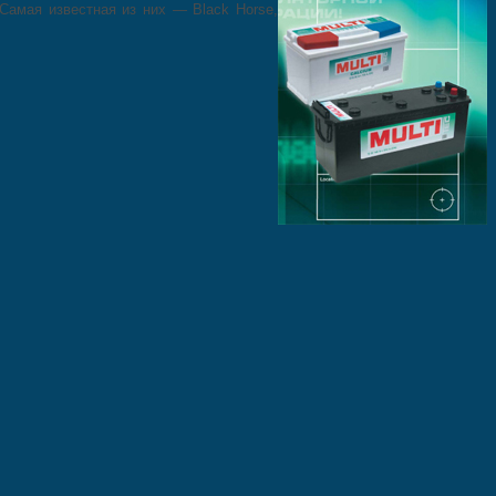
Самая известная из них — Black Horse,