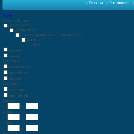
Главная
О компании
Прайс
Поиск по фильтру
Для легковых
Для грузовых
Для альтернативных источников питания
Для мото
Полярность:
обратная
прямая
Тип клемм:
американские
европейские
японские
Тип корпуса
азиатский
европейский
Емкость
от:
до:
Длина
от:
до:
Ширина
от:
до:
Высота