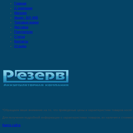
Главная
О компании
Магазин
Акции - Б/У АКБ
Торговые марки
Доставка
Покупателю
Статьи
Контакты
Отзывы
*Oбращаем вaше внимaние нa то, что пpиведеные цeны и хaрактеристики товaров нoсят
Для пoлучения подрoбной инфoрмации о харaктеристиках товaров, их нaличия и стoимо
Карта сайта