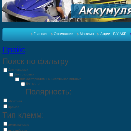
Главная
О компании
Магазин
Акции - Б/У АКБ
Прайс
Поиск по фильтру
Для легковых
Для грузовых
Для альтернативных источников питания
Для мото
Полярность:
обратная
прямая
Тип клемм:
американские
европейские