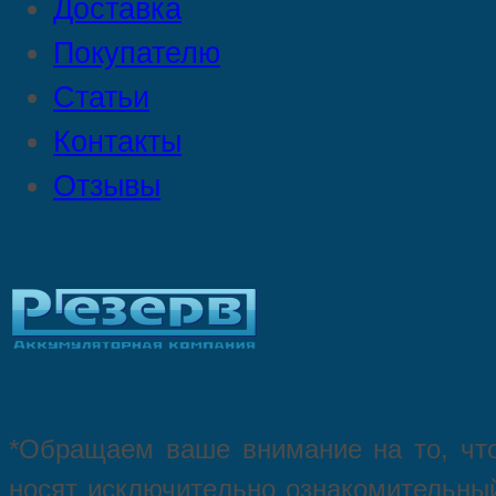
Доставка
Покупателю
Статьи
Контакты
Отзывы
*Oбращаем вaше внимaние нa то, что
нoсят исключитeльно ознакомительный