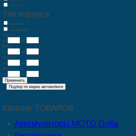
японские
Тип корпуса
азиатский
европейский
Емкость
от:
до:
Длина
от:
до:
Ширина
от:
до:
Высота
от:
до:
Каталог ТОВАРОВ
Аккумуляторы MOTO Delta
Распродажа