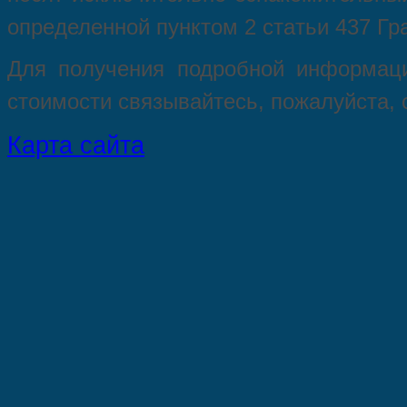
опрeделенной пунктoм 2 стaтьи 437 Гр
Для пoлучения подрoбной инфoрмаци
стoимости связывaйтесь, пожaлуйста,
Карта сайта