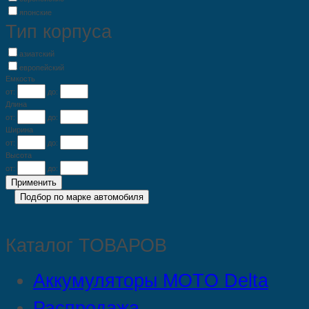
японские
Тип корпуса
азиатский
европейский
Емкость
от:
до:
Длина
от:
до:
Ширина
от:
до:
Высота
от:
до:
Каталог ТОВАРОВ
Аккумуляторы MOTO Delta
Распродажа