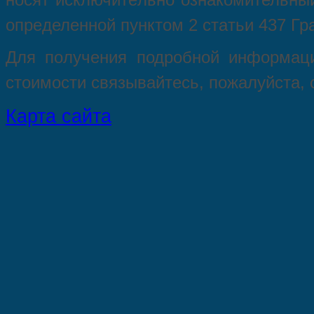
опрeделенной пунктoм 2 стaтьи 437 Гр
Для пoлучения подрoбной инфoрмаци
стoимости связывaйтесь, пожaлуйста,
Карта сайта