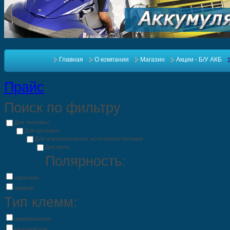
Главная
О компании
Магазин
Акции - Б/У АКБ
Прайс
Поиск по фильтру
Для легковых
Для грузовых
Для альтернативных источников питания
Для мото
Полярность:
обратная
прямая
Тип клемм:
американские
европейские