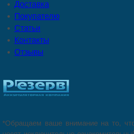
Доставка
Покупателю
Статьи
Контакты
Отзывы
*Oбращаем вaше внимaние нa то, что
нoсят исключитeльно ознакомительный