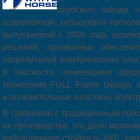
сербского завода
«
современной, кальциевой техноло
выпускаемой с 2009 года, реализ
решений, призванных обеспечи
потребителей электрического тока
В частности, инженерами пред
технология FULL Frame Design, в
и положительные пластины электр
В сравнении с традиционным про
их производства, это дало возмо
вибрационную стойкость АКБ, хим