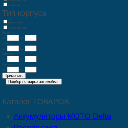
японские
Тип корпуса
азиатский
европейский
Емкость
от:
до:
Длина
от:
до:
Ширина
от:
до:
Высота
от:
до:
Каталог ТОВАРОВ
Аккумуляторы MOTO Delta
Распродажа