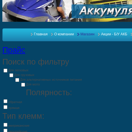
Главная
О компании
Магазин
Акции - Б/У АКБ
Прайс
Поиск по фильтру
Для легковых
Для грузовых
Для альтернативных источников питания
Для мото
Полярность:
обратная
прямая
Тип клемм:
американские
европейские