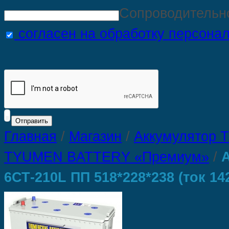
Сопроводительн
согласен на обработку персона
Главная
/
Магазин
/
Аккумулятор
TYUMEN BATTERY «Премиум»
/
6СТ-210L ПП 518*228*238 (ток 14