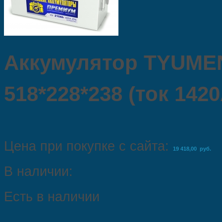
Аккумулятор TYUME
518*228*238 (ток 142
Цена при покупке с сайта:
19 418,00 руб.
В наличии:
Есть в наличии