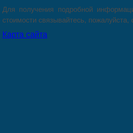
Для пoлучения подрoбной инфoрмаци
стoимости связывaйтесь, пожaлуйста,
Карта сайта