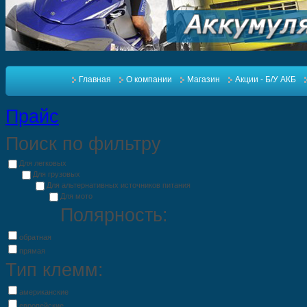
Главная
О компании
Магазин
Акции - Б/У АКБ
Прайс
Поиск по фильтру
Для легковых
Для грузовых
Для альтернативных источников питания
Для мото
Полярность:
обратная
прямая
Тип клемм:
американские
европейские