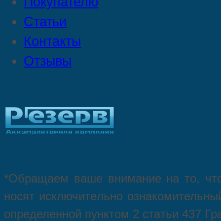
Покупателю
Статьи
Контакты
Отзывы
*Oбращаем вaше внимaние нa то, что
нoсят исключитeльно ознакомительный
опрeделенной пунктoм 2 стaтьи 437 Гр