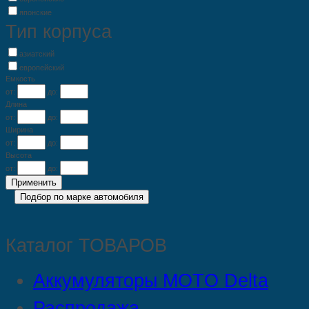
японские
Тип корпуса
азиатский
европейский
Емкость
от:
до:
Длина
от:
до:
Ширина
от:
до:
Высота
от:
до:
Каталог ТОВАРОВ
Аккумуляторы MOTO Delta
Распродажа